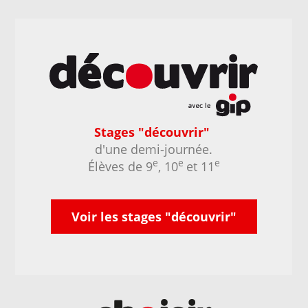
Stages "découvrir"
d'une demi-journée.
e
e
e
Élèves de 9
, 10
et 11
Voir les stages "découvrir"