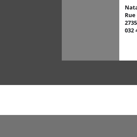
Nata
Rue 
2735
032 