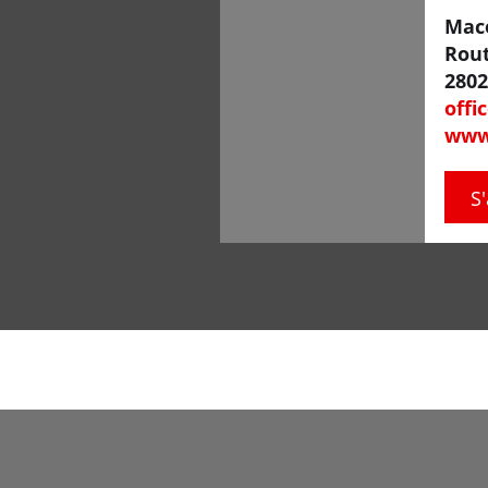
Mac
Rou
2802
off
www
S