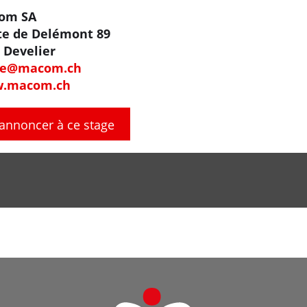
om SA
te de Delémont 89
 Develier
ice@macom.ch
.macom.ch
'annoncer à ce stage