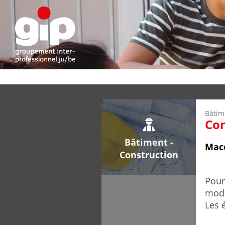
Bâtim
Con
Bâtiment -
Maco
Construction
Pour
mode
Les 