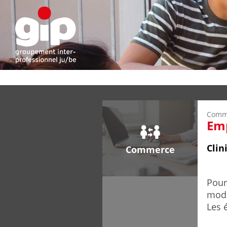
Comm
Em
Clin
Commerce
Pour
mode
Les 