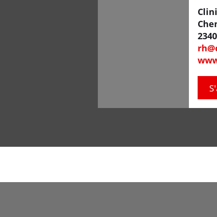
Clin
Che
2340
rh@c
www.
S