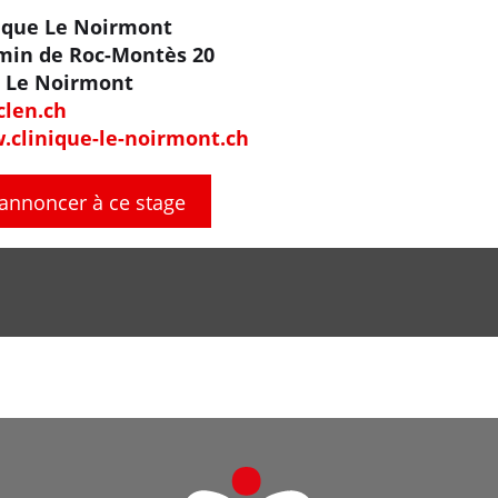
ique Le Noirmont
min de Roc-Montès 20
 Le Noirmont
len.ch
clinique-le-noirmont.ch
'annoncer à ce stage