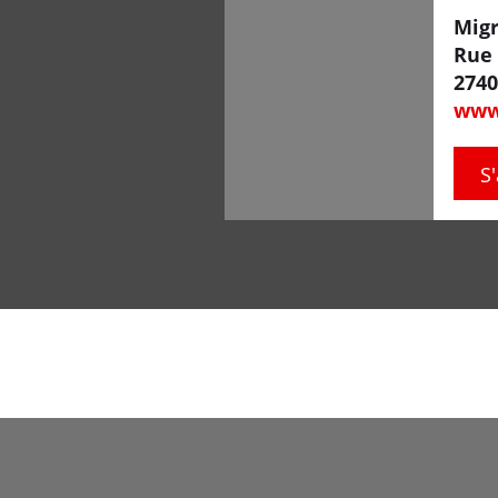
Mig
Rue 
2740
www
S