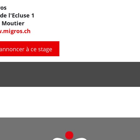
ros
de l'Ecluse 1
 Moutier
.migros.ch
'annoncer à ce stage