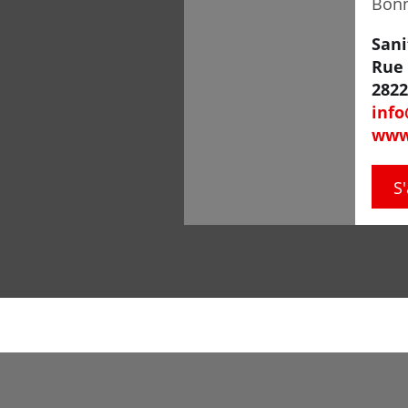
Bonn
Sani
Rue 
2822
info
www
S