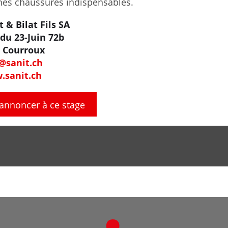
es chaussures indispensables.
t & Bilat Fils SA
du 23-Juin 72b
 Courroux
@sanit.ch
.sanit.ch
'annoncer à ce stage