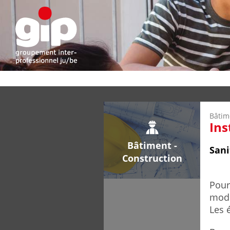
Bâtim
Ins
Bâtiment -
Sani
Construction
Pour
mode
Les 