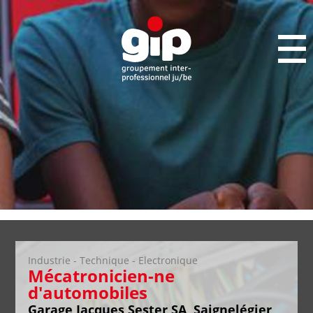
Industrie - Technique - Electronique
Mécatronicien-ne
d'automobiles
Garage Jacques Sester SA, Saignelégier