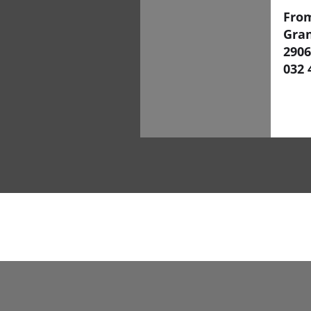
Fro
Gra
290
032 