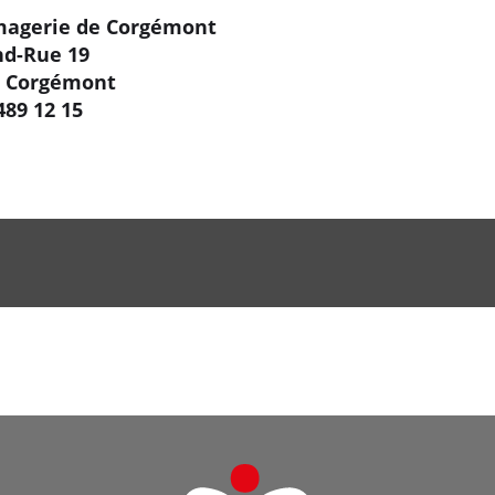
magerie de Corgémont
nd-Rue 19
6 Corgémont
489 12 15